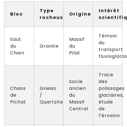
Type
Intérêt
Bloc
Origine
rocheux
scientifi
Témoin
Saut
Massif
du
du
Granite
du
transport
Chien
Pilat
fluvioglacia
Trace
Socle
des
Chaos
Gneiss
ancien
polissages
de
/
du
glaciaires,
Pichat
Quartzite
Massif
étude
Central
de
l’érosion