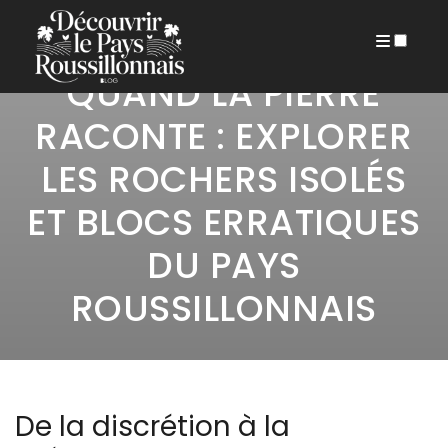
26 FÉVRIER 2026
PUBLICATIONS
QUAND LA PIERRE
RACONTE : EXPLORER
LES ROCHERS ISOLÉS
ET BLOCS ERRATIQUES
DU PAYS
ROUSSILLONNAIS
De la discrétion à la