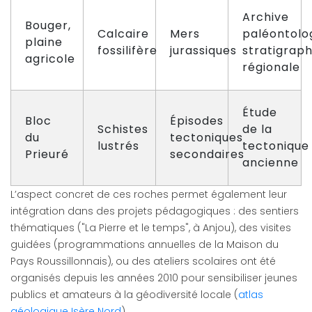
Archive
Bouger,
Calcaire
Mers
paléontolo
plaine
fossilifère
jurassiques
stratigraph
agricole
régionale
Étude
Bloc
Épisodes
Schistes
de la
du
tectoniques
lustrés
tectonique
Prieuré
secondaires
ancienne
L’aspect concret de ces roches permet également leur
intégration dans des projets pédagogiques : des sentiers
thématiques ("La Pierre et le temps", à Anjou), des visites
guidées (programmations annuelles de la Maison du
Pays Roussillonnais), ou des ateliers scolaires ont été
organisés depuis les années 2010 pour sensibiliser jeunes
publics et amateurs à la géodiversité locale (
atlas
géologique Isère Nord
).