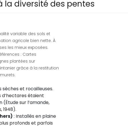
 la diversité des pentes
alité variable des sols et
sation agricole bien nette. À
ses les mieux exposées.
éférences : Cartes
ignes plantées sur
tanier grâce à la restitution
 murets.
s sèches et rocailleuses.
s d’hectares étaient
on (Étude sur l’amande,
, 1948).
chers)
: Installés en plaine
 plus profonds et parfois