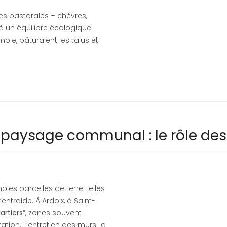
es pastorales – chèvres,
t à un équilibre écologique
le, pâturaient les talus et
 paysage communal : le rôle des 
es parcelles de terre : elles
’entraide. À Ardoix, à Saint-
artiers”
, zones souvent
tion. L’entretien des murs, la