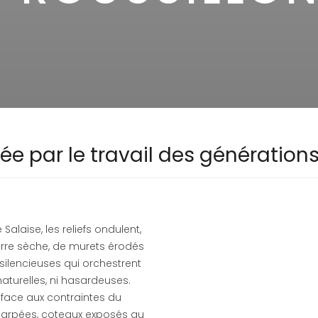
e par le travail des génération
alaise, les reliefs ondulent,
ierre sèche, de murets érodés
silencieuses qui orchestrent
aturelles, ni hasardeuses.
e face aux contraintes du
 escarpées, coteaux exposés au