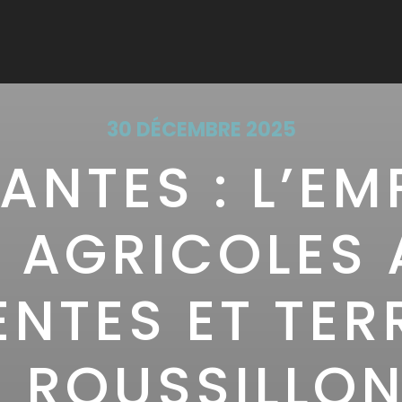
30 DÉCEMBRE 2025
ANTES : L’EM
 AGRICOLES
ENTES ET TE
 ROUSSILLO